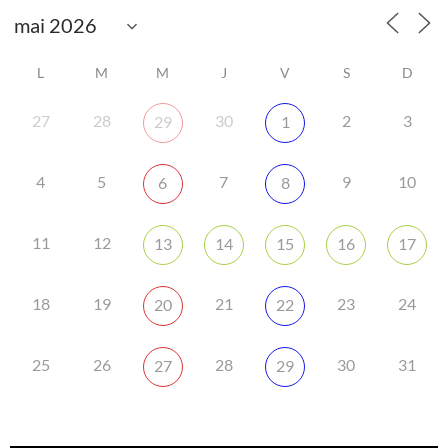
L
M
M
J
V
S
D
27
28
30
2
3
29
1
4
5
7
9
10
6
8
11
12
13
14
15
16
17
18
19
21
23
24
20
22
25
26
28
30
31
27
29