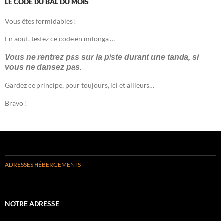
LE CODE DU BAL DU MOIS
Vous êtes formidables !
En août, testez ce code en milonga …
Vous ne rentrez pas sur la piste durant une tanda, si
vous ne dansez pas.
Gardez ce principe, pour toujours, ici et ailleurs…
Bravo !
ADRESSES HÉBERGEMENTS
NOTRE ADRESSE