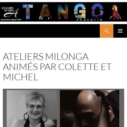
Aller
au
contenu
Recherche
LES ALLUMÉS DU TANGO
MENU
PRINCI
ATELIERS MILONGA
ANIMÉS PAR COLETTE ET
MICHEL