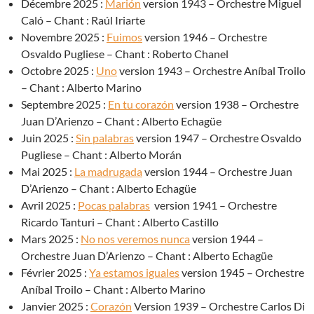
Décembre 2025 :
Marión
version 1943 – Orchestre Miguel
Caló – Chant : Raúl Iriarte
Novembre 2025 :
Fuimos
version 1946 – Orchestre
Osvaldo Pugliese – Chant : Roberto Chanel
Octobre 2025 :
Uno
version 1943 – Orchestre Aníbal Troilo
– Chant : Alberto Marino
Septembre 2025 :
En tu corazón
version 1938 – Orchestre
Juan D’Arienzo – Chant : Alberto Echagüe
Juin 2025 :
Sin palabras
version 1947 – Orchestre Osvaldo
Pugliese – Chant : Alberto Morán
Mai 2025 :
La madrugada
version 1944 – Orchestre Juan
D’Arienzo – Chant : Alberto Echagüe
Avril 2025 :
Pocas palabras
version 1941 – Orchestre
Ricardo Tanturi – Chant : Alberto Castillo
Mars 2025 :
No nos veremos nunca
version 1944 –
Orchestre Juan D’Arienzo – Chant : Alberto Echagüe
Février 2025 :
Ya estamos iguales
version 1945 – Orchestre
Aníbal Troilo – Chant : Alberto Marino
Janvier 2025 :
Corazón
Version 1939 – Orchestre Carlos Di