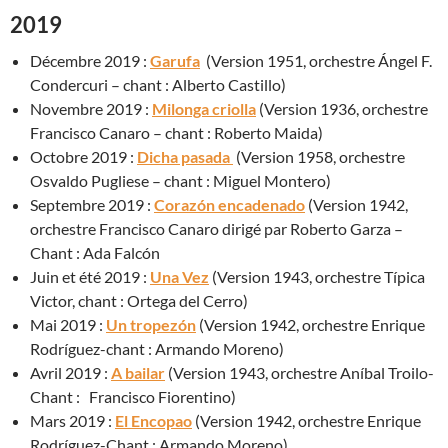
2019
Décembre 2019 :
Garufa
(Version 1951, orchestre Ángel F.
Condercuri – chant : Alberto Castillo)
Novembre 2019 :
Milonga criolla
(Version 1936, orchestre
Francisco Canaro – chant : Roberto Maida)
Octobre 2019 :
Dicha pasada
(
Version 1958, orchestre
Osvaldo Pugliese – chant : Miguel Montero)
Septembre 2019 :
Corazón encadenado
(Version 1942,
orchestre Francisco Canaro dirigé par Roberto Garza –
Chant : Ada Falcón
Juin et été 2019 :
Una Vez
(Version 1943, orchestre Típica
Victor, chant : Ortega del Cerro)
Mai 2019 :
Un tropezón
(Version 1942, orchestre Enrique
Rodríguez-chant : Armando Moreno)
Avril 2019 :
A bailar
(Version 1943, orchestre Aníbal Troilo-
Chant : Francisco Fiorentino)
Mars 2019 :
El Encopao
(Version 1942, orchestre Enrique
Rodríguez-Chant : Armando Moreno)