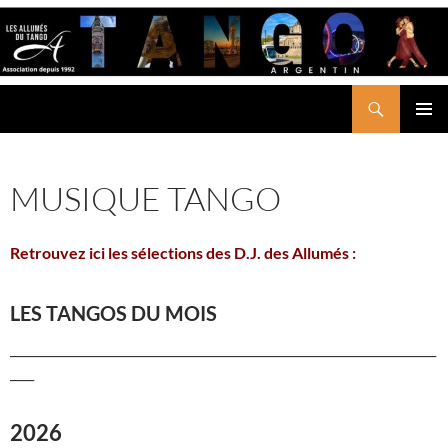
Aller
au
contenu
Recherche
LES ALLUMÉS DU TANGO
MENU
PRINCI
MUSIQUE TANGO
Retrouvez ici les sélections des
D.J. des Allumés :
LES TANGOS DU MOIS
_______________________________________________________________________
____
2026