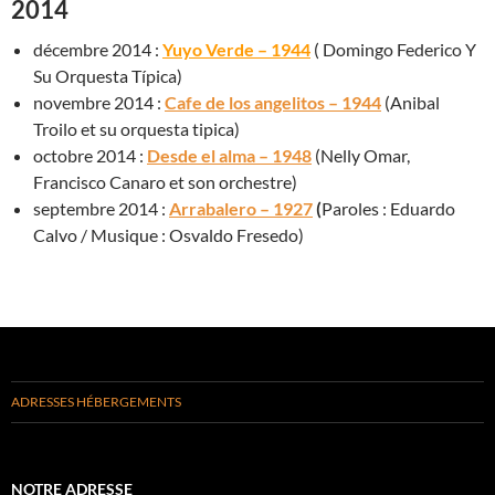
2014
décembre 2014 :
Yuyo Verde – 1944
( Domingo Federico Y
Su Orquesta Típica)
novembre 2014 :
Cafe de los angelitos – 1944
(Anibal
Troilo et su orquesta tipica)
octobre 2014 :
Desde el alma – 1948
(Nelly Omar,
Francisco Canaro et son orchestre)
septembre 2014 :
Arrabalero – 1927
(
Paroles : Eduardo
Calvo / Musique : Osvaldo Fresedo)
ADRESSES HÉBERGEMENTS
NOTRE ADRESSE