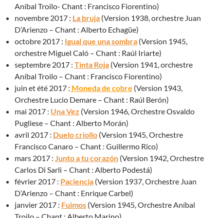
Aníbal Troilo- Chant : Francisco Fiorentino)
novembre 2017 :
La bruja
(Version 1938, orchestre Juan
D’Arienzo – Chant : Alberto Echagüe)
octobre 2017 :
Igual que una sombra
(Version 1945,
orchestre Miguel Caló – Chant : Raúl Iriarte)
septembre 2017 :
Tinta Roja
(Version 1941, orchestre
Aníbal Troilo – Chant : Francisco Fiorentino)
juin et été 2017 :
Moneda de cobre
(Version 1943,
Orchestre Lucio Demare – Chant : Raúl Berón)
mai 2017 :
Una Vez
(Version 1946, Orchestre Osvaldo
Pugliese – Chant : Alberto Morán)
avril 2017 :
Duelo criollo
(Version 1945, Orchestre
Francisco Canaro – Chant : Guillermo Rico)
mars 2017 :
Junto a tu corazón
(Version 1942, Orchestre
Carlos Di Sarli – Chant : Alberto Podestá)
février 2017 :
Paciencia
(Version 1937, Orchestre Juan
D’Arienzo – Chant : Enrique Carbel)
janvier 2017 :
Fuimos
(Version 1945, Orchestre Aníbal
Troilo – Chant : Alberto Marino)