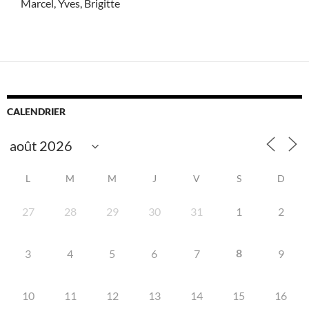
Marcel, Yves, Brigitte
CALENDRIER
L
M
M
J
V
S
D
27
28
29
30
31
1
2
8
3
4
5
6
7
9
10
11
12
13
14
15
16