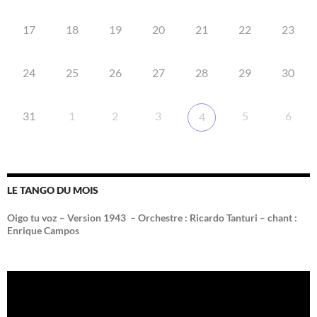
17
18
19
20
21
22
23
24
25
26
27
28
29
30
31
1
2
3
5
6
4
LE TANGO DU MOIS
Oigo tu voz – Version 1943 –
Orchestre : Ricardo Tanturi – chant :
Enrique Campos