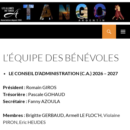
Aller
au
contenu
Recherche
LES ALLUMÉS DU TANGO
MENU
PRINCI
L’ÉQUIPE DES BÉNÉVOLES
LE CONSEIL D’ADMINISTRATION (C.A.) 2026 – 2027
Président :
Romain GIROS
Trésorière :
Pascale GOHAUD
Secrétaire :
Fanny AZOULA
Membres :
Brigitte GERBAUD, Armell LE FLOC’H
, Violaine
PIRON, Eric HEUDES