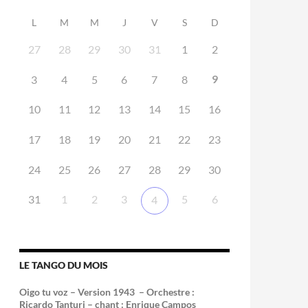
L
M
M
J
V
S
D
27
28
29
30
31
1
2
9
3
4
5
6
7
8
10
11
12
13
14
15
16
17
18
19
20
21
22
23
24
25
26
27
28
29
30
31
1
2
3
5
6
4
LE TANGO DU MOIS
Oigo tu voz – Version 1943 –
Orchestre :
Ricardo Tanturi – chant : Enrique Campos