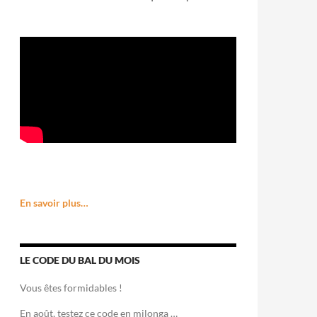
En savoir plus…
LE CODE DU BAL DU MOIS
Vous êtes formidables !
En août, testez ce code en milonga …