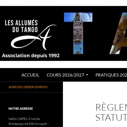
Aller
au
contenu
Recherche
LES ALLUMÉS DU TANGO
ACCUEIL
COURS 2026/2027
PRATIQUES 20
Association de Tango Argentin
ADRESSES HÉBERGEMENTS
depuis 1992
RÈGLE
NOTRE ADRESSE
STATUT
Salón CAPEL 2 rue du
Printemps 44700 Orvault –