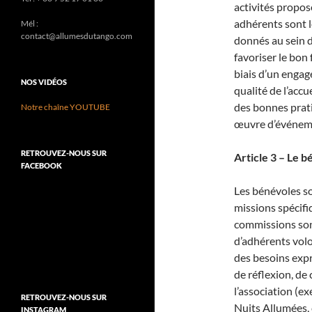
activités proposé
adhérents sont l
Mél :
contact@allumesdutango.com
donnés au sein d
favoriser le bon
biais d’un engage
NOS VIDÉOS
qualité de l’acc
des bonnes prati
Notre chaîne YOUTUBE
œuvre d’événemen
RETROUVEZ-NOUS SUR
Article 3 – Le b
FACEBOOK
Les bénévoles so
missions spécifi
commissions sont
d’adhérents volo
des besoins expr
de réflexion, de
l’association (
RETROUVEZ-NOUS SUR
Nuits Allumées, 
INSTAGRAM