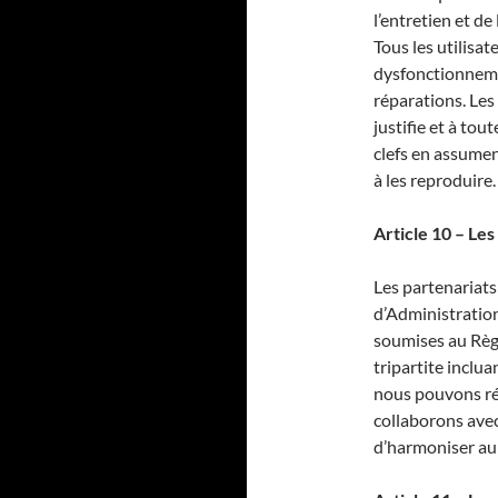
l’entretien et d
Tous les utilisat
dysfonctionnemen
réparations. Les
justifie et à to
clefs en assument
à les reproduire.
Article 10 – Les
Les partenariats
d’Administration
soumises au Règ
tripartite incluan
nous pouvons ré
collaborons avec
d’harmoniser au