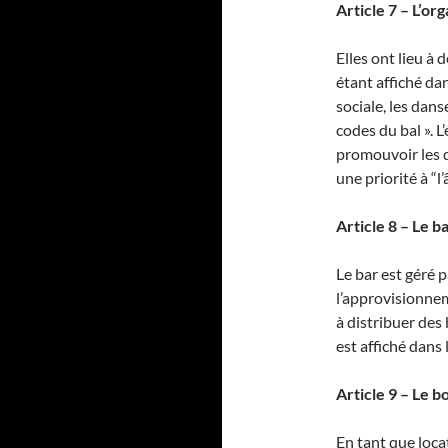
Article 7 – L’or
Elles ont lieu à 
étant affiché da
sociale, les dans
codes du bal ». 
promouvoir les 
une priorité à “l’â
Article 8 – Le ba
Le bar est géré 
l’approvisionneme
à distribuer des 
est affiché dans 
Article 9 – Le b
En tant que loca