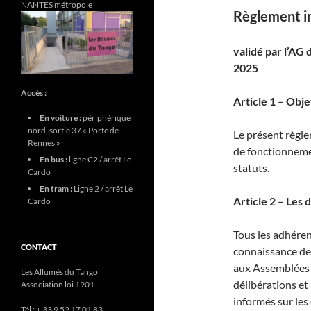
NANTES métropole
Règlement i
validé par l’AG
2025
Accès :
Article 1 – Obj
En voiture :
périphérique
nord, sortie 37 « Porte de
Le présent règle
Rennes »
de fonctionnemen
En bus :
ligne C2 / arrêt Le
statuts.
Cardo
En tram :
Ligne 2 / arrêt Le
Article 2 – Les 
Cardo
Tous les adhéren
CONTACT
connaissance des
aux Assemblées g
Les Allumés du Tango
délibérations et 
Association loi 1901
informés sur les
Tél : + 33 9 52 17 01 83