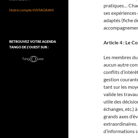
pratiques… Chaq
Notre compte INSTAGRAM
ses expériences 
adaptés (fiche d
accompagnement 
Article 4 : Le C
RETROUVEZ VOTRE AGENDA
TANGO DE L’OUEST SUR :
Les membres du 
aucun autre cons
conflits d’intér
gestion courante 
tant sur les moye
valide les trava
utile des décisio
échanges, etc.) 
grands axes d’év
extraordinaires.
d’informations s