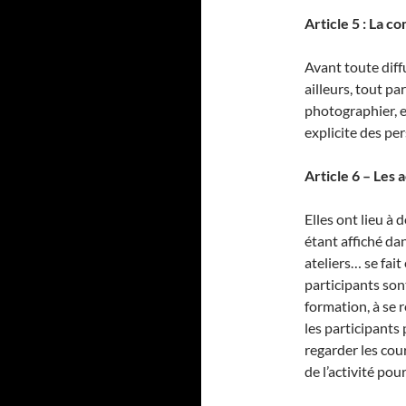
Article 5 : La c
Avant toute diffu
ailleurs, tout pa
photographier, en
explicite des pe
Article 6 – Les 
Elles ont lieu à 
étant affiché dan
ateliers… se fai
participants sont
formation, à se 
les participants
regarder les cour
de l’activité pou