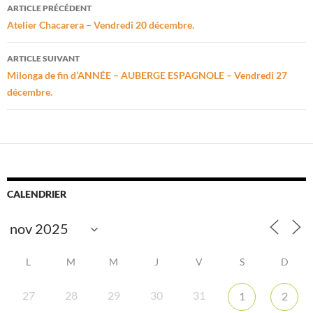
Navigation
ARTICLE PRÉCÉDENT
des
Atelier Chacarera – Vendredi 20 décembre.
articles
ARTICLE SUIVANT
Milonga de fin d’ANNÉE – AUBERGE ESPAGNOLE – Vendredi 27
décembre.
CALENDRIER
L
M
M
J
V
S
D
27
28
29
30
31
1
2