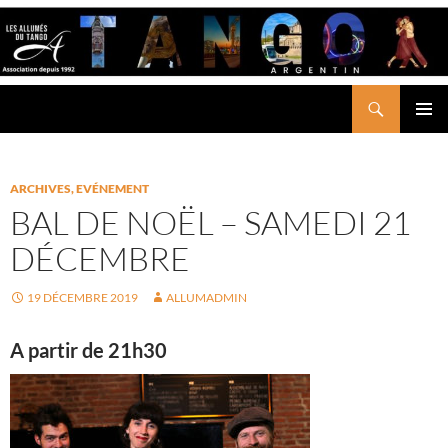
Aller
au
contenu
Recherche
LES ALLUMÉS DU TANGO
MENU
PRINCI
ARCHIVES
,
EVÉNEMENT
BAL DE NOËL – SAMEDI 21
DÉCEMBRE
19 DÉCEMBRE 2019
ALLUMADMIN
A partir de 21h30