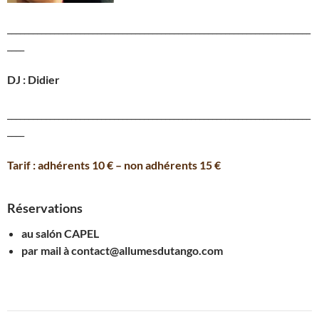
_______________________________________________________________________
____
DJ : Didier
_______________________________________________________________________
____
Tarif : adhérents 10 € – non adhérents 15 €
Réservations
au salón CAPEL
par mail à contact@allumesdutango.com