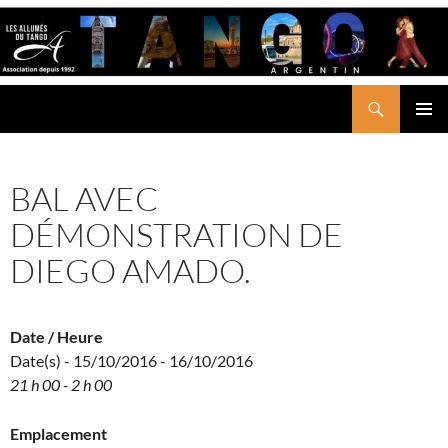
Aller
au
contenu
Recherche
LES ALLUMÉS DU TANGO
MENU
PRINCI
BAL AVEC
DÉMONSTRATION DE
DIEGO AMADO.
Date / Heure
Date(s) - 15/10/2016 - 16/10/2016
21 h 00 - 2 h 00
Emplacement