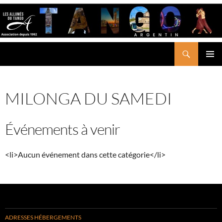
Aller
au
contenu
Recherche
LES ALLUMÉS DU TANGO
MENU
PRINCI
MILONGA DU SAMEDI
Événements à venir
<li>Aucun événement dans cette catégorie</li>
ADRESSES HÉBERGEMENTS