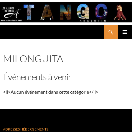
Aller
au
contenu
Recherche
LES ALLUMÉS DU TANGO
MENU
PRINCI
MILONGUITA
Événements à venir
<li>Aucun événement dans cette catégorie</li>
ADRESSES HÉBERGEMENTS