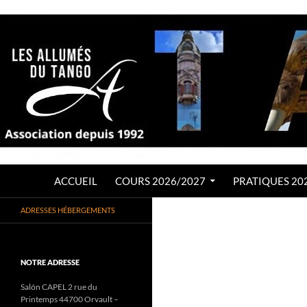
Aller
au
contenu
Recherche
LES ALLUMÉS DU TANGO
ACCUEIL
COURS 2026/2027
PRATIQUES 20
Association de Tango Argentin
ADRESSES HÉBERGEMENTS
depuis 1992
NOTRE ADRESSE
Salón CAPEL 2 rue du
Printemps 44700 Orvault –