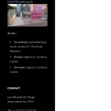
NANTES métropole
Accès :
En voiture :
périphérique
nord, sortie 37 « Porte de
Rennes »
En bus :
ligne C2 / arrêt Le
Cardo
En tram :
Ligne 2 / arrêt Le
Cardo
CONTACT
Les Allumés du Tango
Association loi 1901
Tél : + 33 9 52 17 01 83