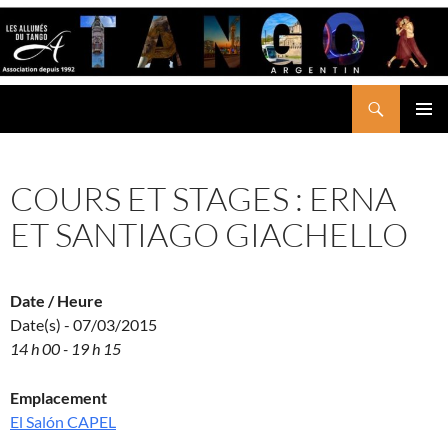
Aller
au
contenu
Recherche
LES ALLUMÉS DU TANGO
MENU
PRINCI
COURS ET STAGES : ERNA
ET SANTIAGO GIACHELLO
Date / Heure
Date(s) - 07/03/2015
14 h 00 - 19 h 15
Emplacement
El Salón CAPEL