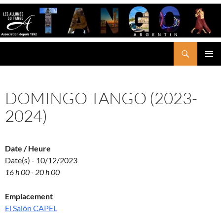
Aller
au
contenu
Recherche
LES ALLUMÉS DU TANGO
MENU
PRINCI
DOMINGO TANGO (2023-
2024)
Date / Heure
Date(s) - 10/12/2023
16 h 00 - 20 h 00
Emplacement
El Salón CAPEL