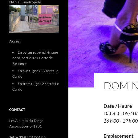
NANTES métropole
Accès :
En voiture :
périphérique
nord, sortie 37 « Porte de
Rennes »
En bus :
ligne C2 / arrêt Le
Cardo
DOMIN
En tram :
Ligne 2 / arrêt Le
Cardo
Date / Heure
CONTACT
Date(s) - 05/10
16 h 00 - 19 h 00
Les Allumés du Tango
Association loi 1901
Emplacement
Tél : + 33 9 52 17 01 83