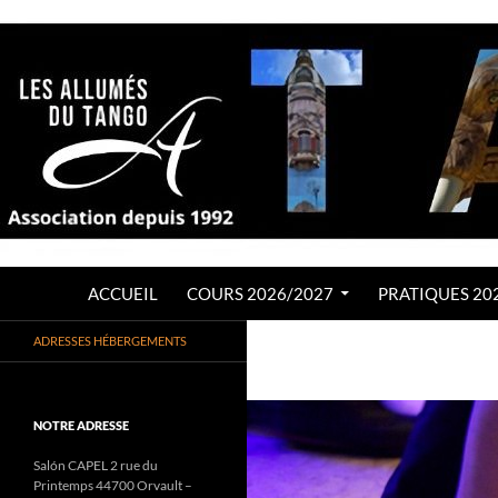
Aller
au
contenu
Recherche
LES ALLUMÉS DU TANGO
ACCUEIL
COURS 2026/2027
PRATIQUES 20
Association de Tango Argentin
ADRESSES HÉBERGEMENTS
depuis 1992
NOTRE ADRESSE
Salón CAPEL 2 rue du
Printemps 44700 Orvault –