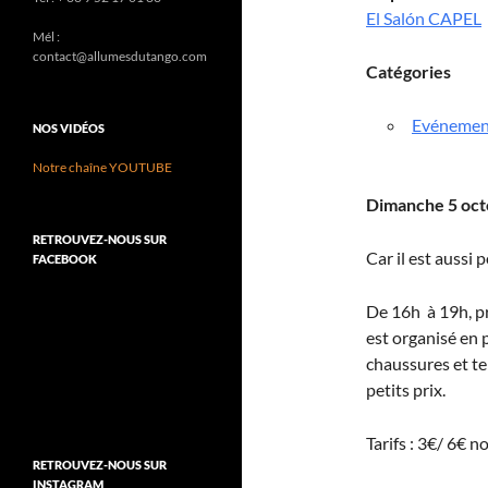
El Salón CAPEL
Mél :
contact@allumesdutango.com
Catégories
Evénemen
NOS VIDÉOS
Notre chaîne YOUTUBE
Dimanche 5 oct
RETROUVEZ-NOUS SUR
Car il est aussi 
FACEBOOK
De 16h à 19h, p
est organisé en 
chaussures et te
petits prix.
Tarifs : 3€/ 6€ 
RETROUVEZ-NOUS SUR
INSTAGRAM