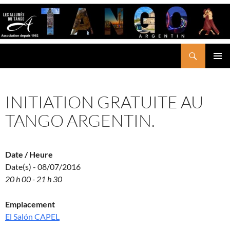
Aller
au
contenu
Recherche
LES ALLUMÉS DU TANGO
MENU
PRINCI
INITIATION GRATUITE AU
TANGO ARGENTIN.
Date / Heure
Date(s) - 08/07/2016
20 h 00 - 21 h 30
Emplacement
El Salón CAPEL