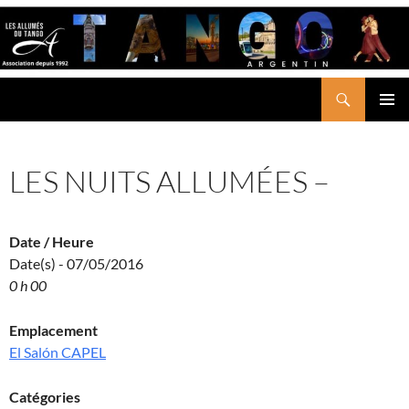
Aller
au
contenu
Recherche
LES ALLUMÉS DU TANGO
MENU
PRINCI
LES NUITS ALLUMÉES –
Date / Heure
Date(s) - 07/05/2016
0 h 00
Emplacement
El Salón CAPEL
Catégories