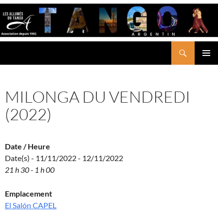
Aller
au
contenu
Recherche
LES ALLUMÉS DU TANGO
MENU
PRINCI
MILONGA DU VENDREDI
(2022)
Date / Heure
Date(s) - 11/11/2022 - 12/11/2022
21 h 30 - 1 h 00
Emplacement
El Salón CAPEL