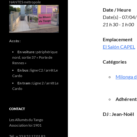
NANTES métropole
Date / Heure
Date(s) - 07/04
21 h 30 - 1 h 00
Emplacement
Accès :
El Salón CAPEL
En voiture :
périphérique
nord, sortie 37 « Porte de
Catégories
Rennes »
En bus :
ligne C2 / arrêt Le
Cardo
Milonga d
En tram :
Ligne 2 / arrêt Le
Cardo
Adhérents
CONTACT
DJ : Jean-Noël
Les Allumés du Tango
Association loi 1901
Tél : + 33 9 52 17 01 83