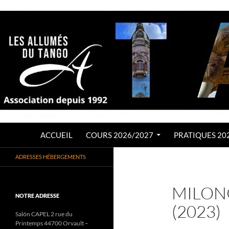
Aller
au
contenu
Recherche
LES ALLUMÉS DU TANGO
ACCUEIL
COURS 2026/2027
PRATIQUES 20
Association de Tango Argentin
ADRESSES HÉBERGEMENTS
depuis 1992
MILON
NOTRE ADRESSE
(2023)
Salón CAPEL 2 rue du
Printemps 44700 Orvault –