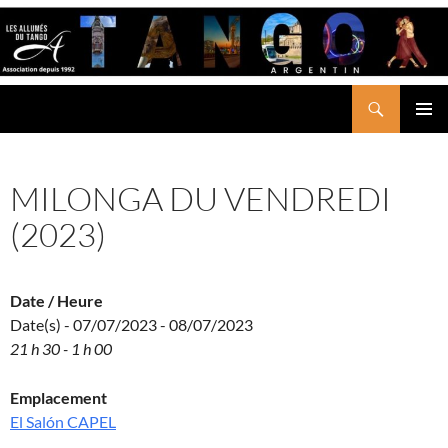
Aller
au
contenu
Recherche
LES ALLUMÉS DU TANGO
MENU
PRINCI
MILONGA DU VENDREDI
(2023)
Date / Heure
Date(s) - 07/07/2023 - 08/07/2023
21 h 30 - 1 h 00
Emplacement
El Salón CAPEL