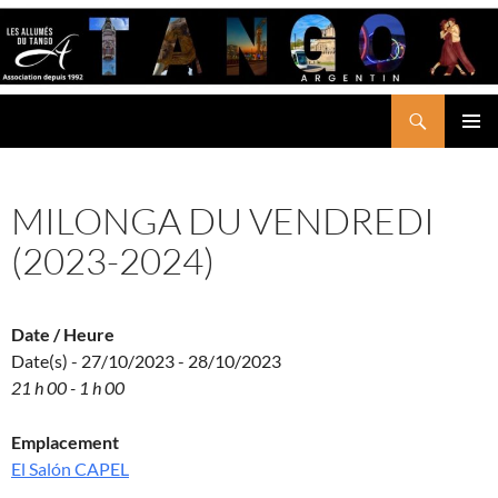
Aller
au
contenu
Recherche
LES ALLUMÉS DU TANGO
MENU
PRINCI
MILONGA DU VENDREDI
(2023-2024)
Date / Heure
Date(s) - 27/10/2023 - 28/10/2023
21 h 00 - 1 h 00
Emplacement
El Salón CAPEL