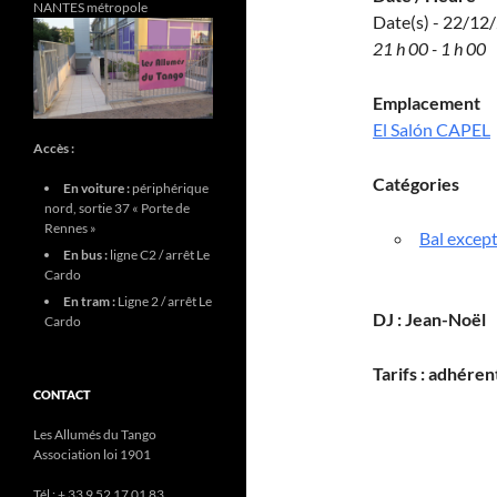
NANTES métropole
Date(s) - 22/12
21 h 00 - 1 h 00
Emplacement
El Salón CAPEL
Accès :
Catégories
En voiture :
périphérique
nord, sortie 37 « Porte de
Rennes »
Bal excep
En bus :
ligne C2 / arrêt Le
Cardo
En tram :
Ligne 2 / arrêt Le
DJ : Jean-Noël
Cardo
Tarifs : adhére
CONTACT
Les Allumés du Tango
Association loi 1901
Tél : + 33 9 52 17 01 83