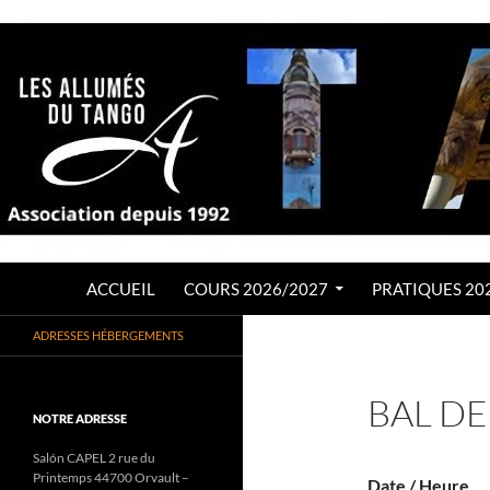
Aller
au
contenu
Recherche
LES ALLUMÉS DU TANGO
ACCUEIL
COURS 2026/2027
PRATIQUES 20
Association de Tango Argentin
ADRESSES HÉBERGEMENTS
depuis 1992
BAL DE
NOTRE ADRESSE
Salón CAPEL 2 rue du
Printemps 44700 Orvault –
Date / Heure