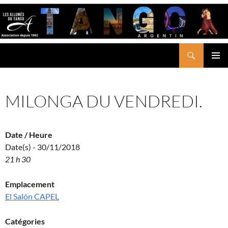
Aller
au
contenu
Recherche
LES ALLUMÉS DU TANGO
MENU
PRINCI
MILONGA DU VENDREDI.
Date / Heure
Date(s) - 30/11/2018
21 h 30
Emplacement
El Salón CAPEL
Catégories