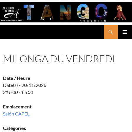
Aller
au
contenu
Recherche
LES ALLUMÉS DU TANGO
MENU
PRINCI
MILONGA DU VENDREDI
Date / Heure
Date(s) - 20/11/2026
21 h 00 - 1 h 00
Emplacement
Salón CAPEL
Catégories