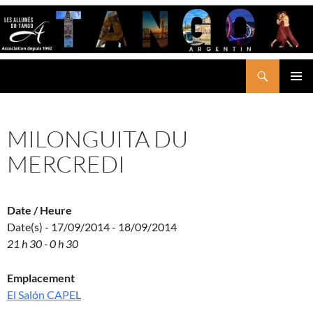
Aller
au
contenu
Recherche
LES ALLUMÉS DU TANGO
MENU
PRINCI
MILONGUITA DU
MERCREDI
Date / Heure
Date(s) - 17/09/2014 - 18/09/2014
21 h 30 - 0 h 30
Emplacement
El Salón CAPEL