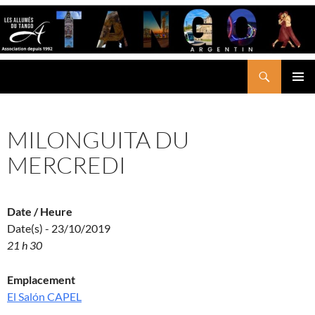
Aller
au
contenu
Recherche
LES ALLUMÉS DU TANGO
MENU
PRINCI
MILONGUITA DU
MERCREDI
Date / Heure
Date(s) - 23/10/2019
21 h 30
Emplacement
El Salón CAPEL