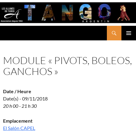
Aller
au
contenu
Recherche
LES ALLUMÉS DU TANGO
MENU
PRINCI
MODULE « PIVOTS, BOLEOS,
GANCHOS »
Date / Heure
Date(s) - 09/11/2018
20 h 00 - 21 h 30
Emplacement
El Salón CAPEL