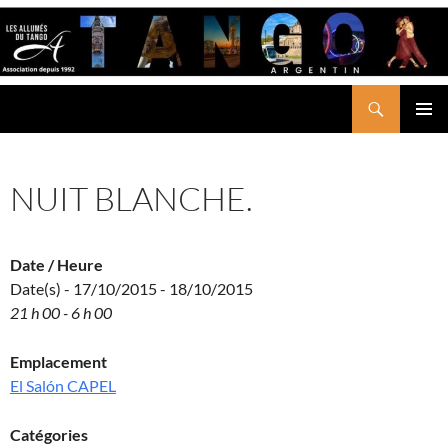
Aller
au
contenu
Recherche
LES ALLUMÉS DU TANGO
MENU
PRINCI
NUIT BLANCHE.
Date / Heure
Date(s) - 17/10/2015 - 18/10/2015
21 h 00 - 6 h 00
Emplacement
El Salón CAPEL
Catégories