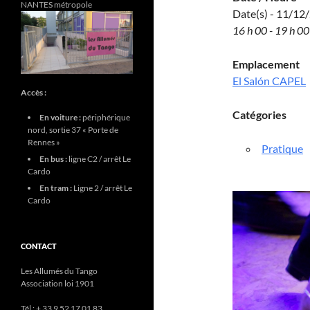
NANTES métropole
Date(s) - 11/12
16 h 00 - 19 h 00
Emplacement
El Salón CAPEL
Accès :
Catégories
En voiture :
périphérique
nord, sortie 37 « Porte de
Rennes »
Pratique
En bus :
ligne C2 / arrêt Le
Cardo
En tram :
Ligne 2 / arrêt Le
Cardo
CONTACT
Les Allumés du Tango
Association loi 1901
Tél : + 33 9 52 17 01 83