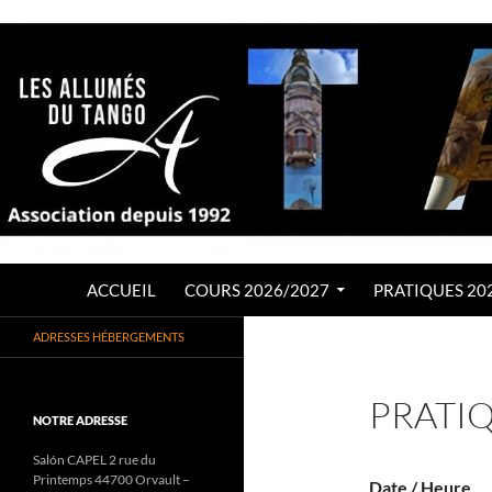
Aller
au
contenu
Recherche
LES ALLUMÉS DU TANGO
ACCUEIL
COURS 2026/2027
PRATIQUES 20
Association de Tango Argentin
ADRESSES HÉBERGEMENTS
depuis 1992
PRATIQ
NOTRE ADRESSE
Salón CAPEL 2 rue du
Printemps 44700 Orvault –
Date / Heure