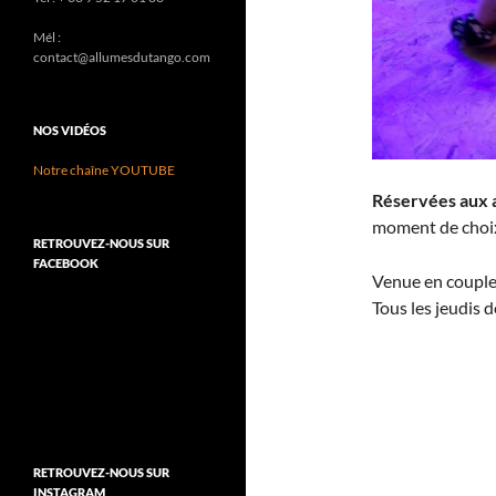
Mél :
contact@allumesdutango.com
NOS VIDÉOS
Notre chaîne YOUTUBE
Réservées aux 
moment de choix
RETROUVEZ-NOUS SUR
FACEBOOK
Venue en couple
Tous les jeudis 
RETROUVEZ-NOUS SUR
INSTAGRAM