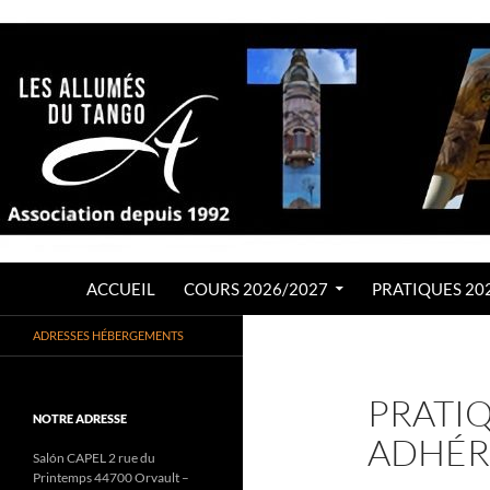
Aller
au
contenu
Recherche
LES ALLUMÉS DU TANGO
ACCUEIL
COURS 2026/2027
PRATIQUES 20
Association de Tango Argentin
ADRESSES HÉBERGEMENTS
depuis 1992
PRATI
NOTRE ADRESSE
ADHÉR
Salón CAPEL 2 rue du
Printemps 44700 Orvault –