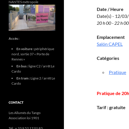
NANTES métropole
Date / Heure
Date(s) - 12/03
20 h 00 - 22 h 00
Emplacement
Accès :
Salón CAPEL
En voiture :
périphérique
nord, sortie 37 « Porte de
Catégories
Rennes »
En bus :
ligne C2 / arrêt Le
Cardo
Pratique
En tram :
Ligne 2 / arrêt Le
Cardo
Pratique de 20h
CONTACT
Tarif : gratuite
Les Allumés du Tango
Association loi 1901
Tél : + 33 9 52 17 01 83