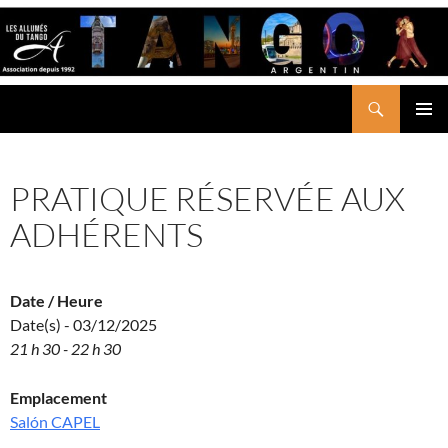
Aller
au
contenu
Recherche
LES ALLUMÉS DU TANGO
MENU
PRINCI
PRATIQUE RÉSERVÉE AUX
ADHÉRENTS
Date / Heure
Date(s) - 03/12/2025
21 h 30 - 22 h 30
Emplacement
Salón CAPEL