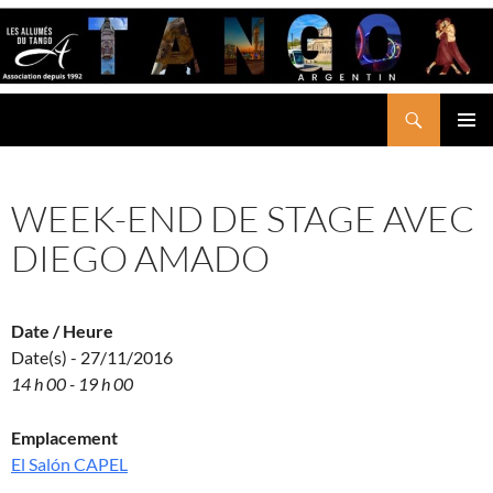
Aller
au
contenu
Recherche
LES ALLUMÉS DU TANGO
MENU
PRINCI
WEEK-END DE STAGE AVEC
DIEGO AMADO
Date / Heure
Date(s) - 27/11/2016
14 h 00 - 19 h 00
Emplacement
El Salón CAPEL