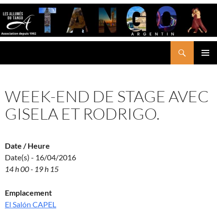
Aller
au
contenu
Recherche
LES ALLUMÉS DU TANGO
MENU
PRINCI
WEEK-END DE STAGE AVEC
GISELA ET RODRIGO.
Date / Heure
Date(s) - 16/04/2016
14 h 00 - 19 h 15
Emplacement
El Salón CAPEL