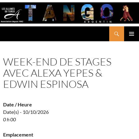
Aller
au
contenu
Recherche
LES ALLUMÉS DU TANGO
MENU
PRINCI
WEEK-END DE STAGES
AVEC ALEXA YEPES &
EDWIN ESPINOSA
Date / Heure
Date(s) - 10/10/2026
0 h 00
Emplacement