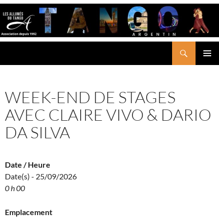
Aller
au
contenu
Recherche
LES ALLUMÉS DU TANGO
MENU
PRINCI
WEEK-END DE STAGES
AVEC CLAIRE VIVO & DARIO
DA SILVA
Date / Heure
Date(s) - 25/09/2026
0 h 00
Emplacement