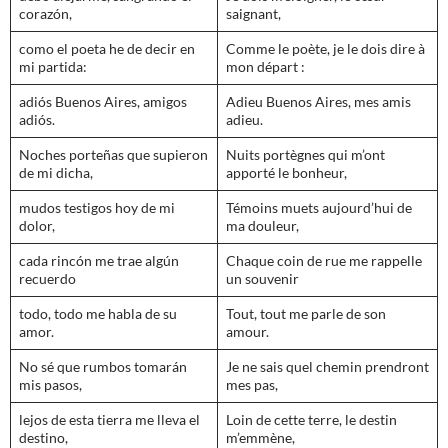
corazón,
saignant,
como el poeta he de decir en
Comme le poète, je le dois dire à
mi partida:
mon départ :
adiós Buenos Aires, amigos
Adieu Buenos Aires, mes amis
adiós.
adieu.
Noches porteñas que supieron
Nuits portègnes qui m’ont
de mi dicha,
apporté le bonheur,
mudos testigos hoy de mi
Témoins muets aujourd’hui de
dolor,
ma douleur,
cada rincón me trae algún
Chaque coin de rue me rappelle
recuerdo
un souvenir
todo, todo me habla de su
Tout, tout me parle de son
amor.
amour.
No sé que rumbos tomarán
Je ne sais quel chemin prendront
mis pasos,
mes pas,
lejos de esta tierra me lleva el
Loin de cette terre, le destin
destino,
m’emmène,