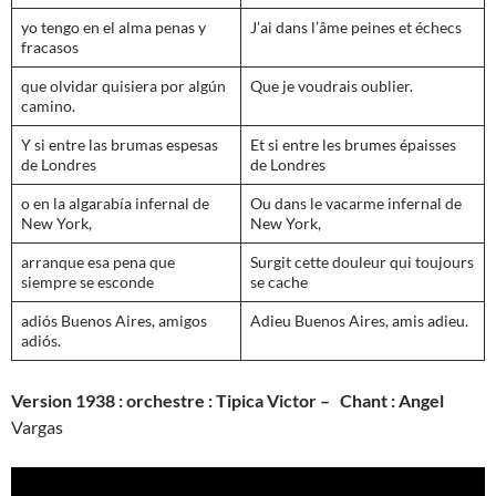
yo tengo en el alma penas y
J’ai dans l’âme peines et échecs
fracasos
que olvidar quisiera por algún
Que je voudrais oublier.
camino.
Y si entre las brumas espesas
Et si entre les brumes épaisses
de Londres
de Londres
o en la algarabía infernal de
Ou dans le vacarme infernal de
New York,
New York,
arranque esa pena que
Surgit cette douleur qui toujours
siempre se esconde
se cache
adiós Buenos Aires, amigos
Adieu Buenos Aires, amis adieu.
adiós.
Version 1938 : orchestre : Tipica Victor – Chant : Angel
Vargas