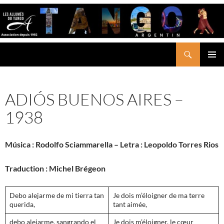
Aller
au
contenu
Recherche
LES ALLUMÉS DU TANGO
MENU
PRINCI
ADIÓS BUENOS AIRES –
1938
Música : Rodolfo Sciammarella – Letra : Leopoldo Torres Rios
Traduction : Michel Brégeon
Debo alejarme de mi tierra tan
Je dois m’éloigner de ma terre
querida,
tant aimée,
debo alejarme, sangrando el
Je dois m’éloigner, le cœur