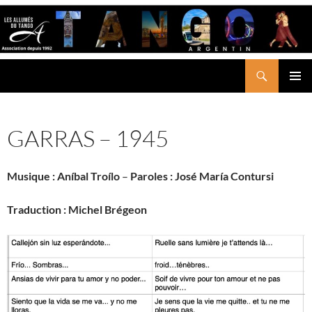
Aller
au
contenu
Recherche
LES ALLUMÉS DU TANGO
MENU
PRINCI
GARRAS – 1945
Musique :
Aníbal Troílo
–
Paroles :
José María Contursi
Traduction : Michel Brégeon