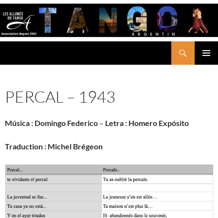
Aller
au
contenu
Recherche
LES ALLUMÉS DU TANGO
MENU
PRINCI
PERCAL – 1943
Música :
Domingo Federico
–
Letra :
Homero Expósito
Traduction : Michel Brégeon