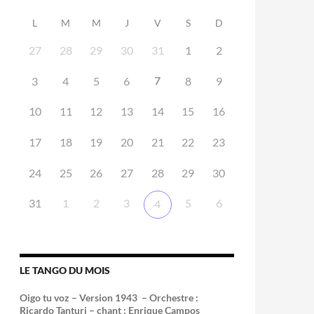
L
M
M
J
V
S
D
27
28
29
30
31
1
2
7
3
4
5
6
8
9
10
11
12
13
14
15
16
17
18
19
20
21
22
23
24
25
26
27
28
29
30
31
1
2
3
5
6
4
LE TANGO DU MOIS
Oigo tu voz – Version 1943 –
Orchestre :
Ricardo Tanturi – chant : Enrique Campos