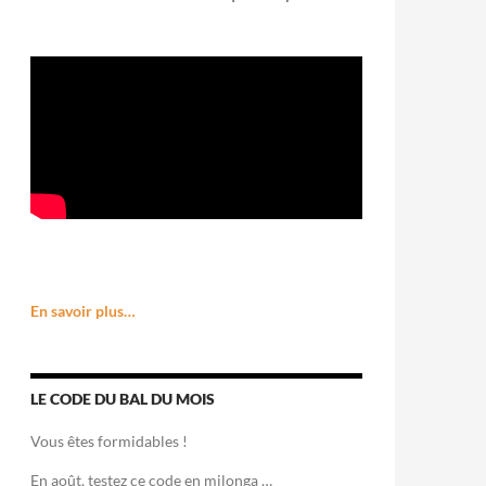
En savoir plus…
LE CODE DU BAL DU MOIS
Vous êtes formidables !
En août, testez ce code en milonga …