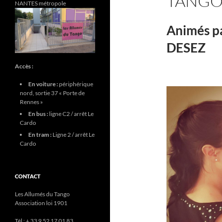
TANG
NANTES métropole
Animés p
DESEZ
Accès :
En voiture :
périphérique
nord, sortie 37 « Porte de
Rennes »
En bus :
ligne C2 / arrêt Le
Cardo
En tram :
Ligne 2 / arrêt Le
Cardo
CONTACT
Les Allumés du Tango
Association loi 1901
Tél : + 33 9 52 17 01 83