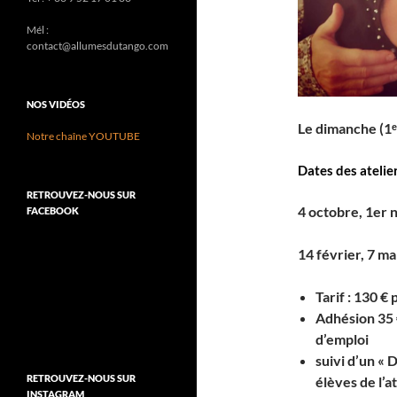
Mél :
contact@allumesdutango.com
NOS VIDÉOS
Le
dimanche (1ᵉ
Notre chaîne YOUTUBE
Dates des atelier
RETROUVEZ-NOUS SUR
4 octobre, 1er 
FACEBOOK
14 février, 7 mar
Tarif : 130 € 
Adhésion 35 
d’emploi
suivi d’un « 
RETROUVEZ-NOUS SUR
élèves de l’at
INSTAGRAM