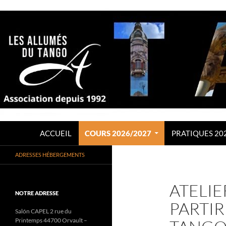
Aller
au
contenu
Recherche
LES ALLUMÉS DU TANGO
ACCUEIL
COURS 2026/2027
PRATIQUES 20
Association de Tango Argentin
ADRESSES HÉBERGEMENTS
depuis 1992
ATELIE
NOTRE ADRESSE
PARTIR
Salón CAPEL 2 rue du
Printemps 44700 Orvault –