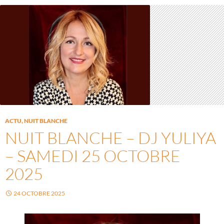
ACTU
,
NUIT BLANCHE
NUIT BLANCHE – DJ YULIYA
– SAMEDI 25 OCTOBRE
2025
24 OCTOBRE 2025