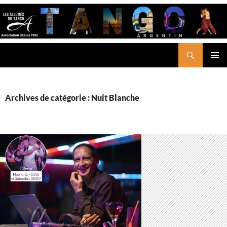
Aller
au
contenu
Recherche
LES ALLUMÉS DU TANGO
MENU
PRINCI
Archives de catégorie : Nuit Blanche