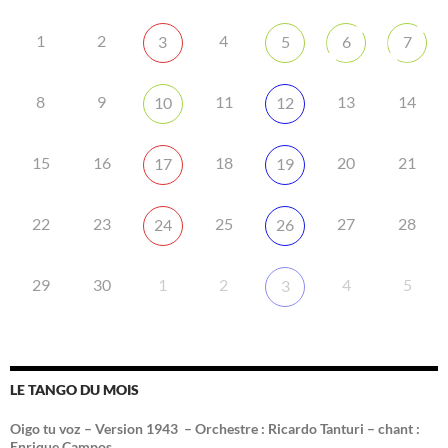
1
2
4
3
5
6
7
8
9
11
13
14
10
12
15
16
18
20
21
17
19
22
23
25
27
28
24
26
29
30
1
2
4
5
3
LE TANGO DU MOIS
Oigo tu voz – Version 1943 –
Orchestre : Ricardo Tanturi – chant :
Enrique Campos