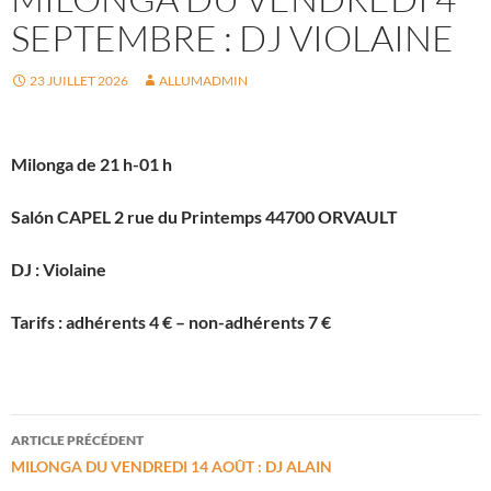
SEPTEMBRE : DJ VIOLAINE
23 JUILLET 2026
ALLUMADMIN
Milonga de 21 h-01 h
Salón CAPEL 2 rue du Printemps 44700 ORVAULT
DJ : Violaine
Tarifs : adhérents 4 € – non-adhérents 7 €
Navigation
ARTICLE PRÉCÉDENT
des
MILONGA DU VENDREDI 14 AOÛT : DJ ALAIN