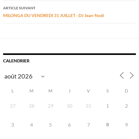
articles
ARTICLE SUIVANT
MILONGA DU VENDREDI 31 JUILLET : DJ Jean-Noël
CALENDRIER
L
M
M
J
V
S
D
27
28
29
30
31
1
2
8
3
4
5
6
7
9