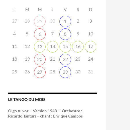
L
M
M
J
V
S
D
27
28
30
2
3
29
1
4
5
7
9
10
6
8
11
12
13
14
15
16
17
18
19
21
23
24
20
22
25
26
28
30
31
27
29
LE TANGO DU MOIS
Oigo tu voz – Version 1943 –
Orchestre :
Ricardo Tanturi – chant : Enrique Campos