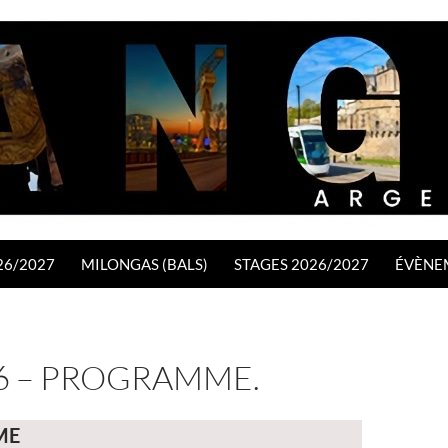
26/2027
MILONGAS (BALS)
STAGES 2026/2027
ÉVÈNE
6 – PROGRAMME.
ME