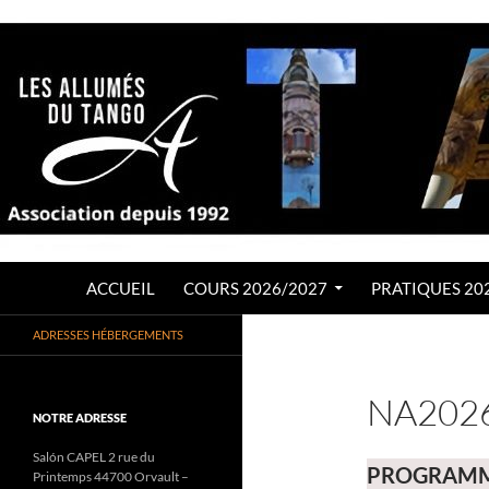
Aller
au
contenu
Recherche
LES ALLUMÉS DU TANGO
ACCUEIL
COURS 2026/2027
PRATIQUES 20
Association de Tango Argentin
ADRESSES HÉBERGEMENTS
depuis 1992
NA202
NOTRE ADRESSE
Salón CAPEL 2 rue du
PROGRAM
Printemps 44700 Orvault –