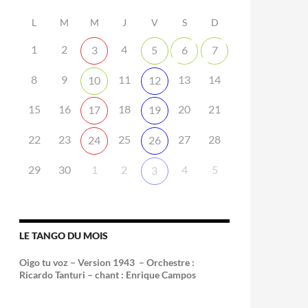
L
M
M
J
V
S
D
1
2
4
3
5
6
7
8
9
11
13
14
10
12
15
16
18
20
21
17
19
22
23
25
27
28
24
26
29
30
1
2
4
5
3
LE TANGO DU MOIS
Oigo tu voz – Version 1943 –
Orchestre :
Ricardo Tanturi – chant : Enrique Campos