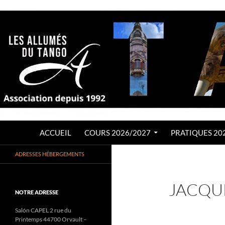
Aller
au
contenu
Recherche
LES ALLUMÉS DU TANGO
ACCUEIL
COURS 2026/2027
PRATIQUES 20
Association de Tango Argentin
ADRESSES HÉBERGEMENTS
depuis 1992
JACQU
NOTRE ADRESSE
Salón CAPEL 2 rue du
Printemps 44700 Orvault –