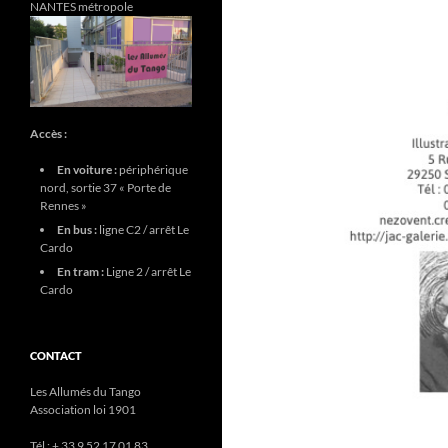
NANTES métropole
Accès :
En voiture :
périphérique
nord, sortie 37 « Porte de
Rennes »
En bus :
ligne C2 / arrêt Le
Cardo
En tram :
Ligne 2 / arrêt Le
Cardo
CONTACT
Les Allumés du Tango
Association loi 1901
Tél : + 33 9 52 17 01 83