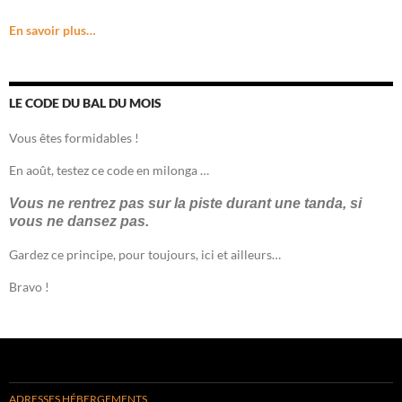
En savoir plus…
LE CODE DU BAL DU MOIS
Vous êtes formidables !
En août, testez ce code en milonga …
Vous ne rentrez pas sur la piste durant une tanda, si
vous ne dansez pas.
Gardez ce principe, pour toujours, ici et ailleurs…
Bravo !
ADRESSES HÉBERGEMENTS