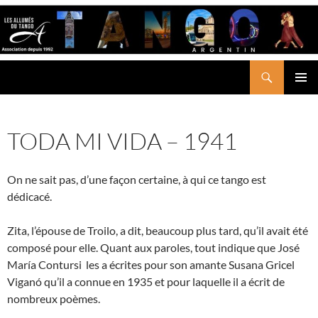
Aller
au
contenu
Recherche
LES ALLUMÉS DU TANGO
MENU
PRINCI
TODA MI VIDA – 1941
On ne sait pas, d’une façon certaine, à qui ce tango est
dédicacé.
Zita, l’épouse de Troilo, a dit, beaucoup plus tard, qu’il avait été
composé pour elle. Quant aux paroles, tout indique que José
María Contursi les a écrites pour son amante Susana Gricel
Viganó qu’il a connue en 1935 et pour laquelle il a écrit de
nombreux poèmes.