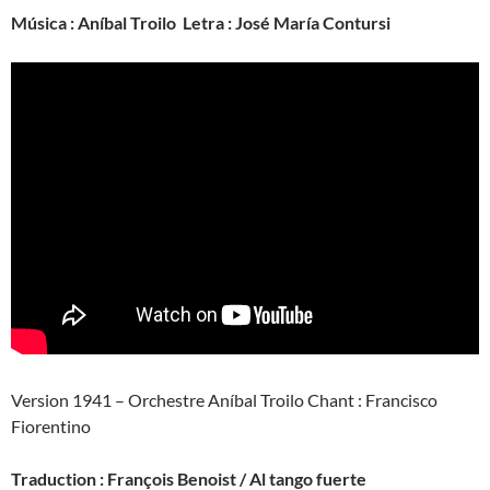
Música : Aníbal Troilo Letra : José María Contursi
Version 1941 – Orchestre Aníbal Troilo Chant : Francisco
Fiorentino
Traduction : François Benoist / Al tango fuerte