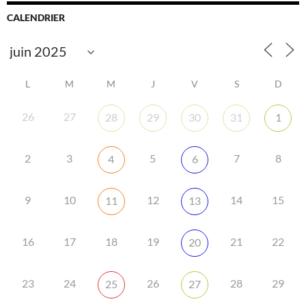
CALENDRIER
L
M
M
J
V
S
D
26
27
28
29
30
31
1
2
3
5
7
8
4
6
9
10
12
14
15
11
13
16
17
18
19
21
22
20
23
24
26
28
29
25
27