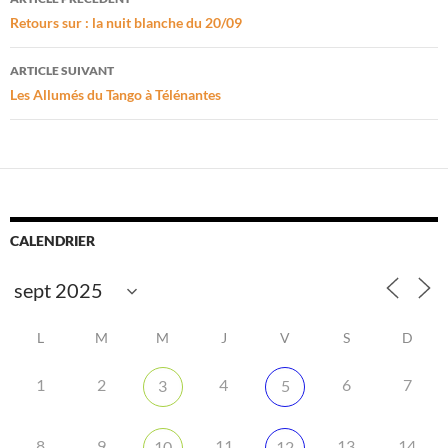
des
Retours sur : la nuit blanche du 20/09
articles
ARTICLE SUIVANT
Les Allumés du Tango à Télénantes
CALENDRIER
L
M
M
J
V
S
D
1
2
4
6
7
3
5
8
9
11
13
14
10
12