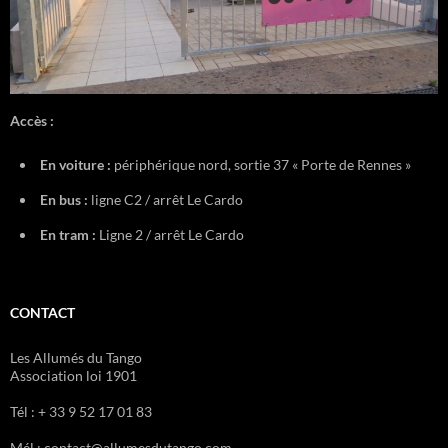
Accès :
En voiture :
périphérique nord, sortie 37 « Porte de Rennes »
En bus :
ligne C2 / arrêt Le Cardo
En tram :
Ligne 2 / arrêt Le Cardo
CONTACT
Les Allumés du Tango
Association loi 1901
Tél : + 33 9 52 17 01 83
Mél : contact@allumesdutango.com