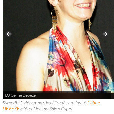
DJ Céline Devèze
Samedi 20 décembre, les Allumés ont invité
Céline
DEVEZE
à fêter Noël au Salon Capel !