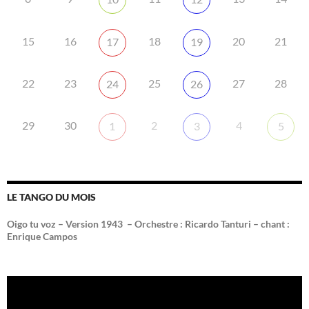
15
16
18
20
21
17
19
22
23
25
27
28
24
26
29
30
2
4
1
3
5
LE TANGO DU MOIS
Oigo tu voz – Version 1943 –
Orchestre : Ricardo Tanturi – chant :
Enrique Campos