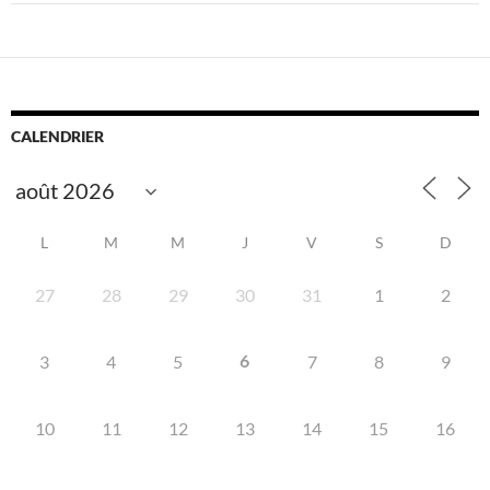
CALENDRIER
L
M
M
J
V
S
D
27
28
29
30
31
1
2
6
3
4
5
7
8
9
10
11
12
13
14
15
16