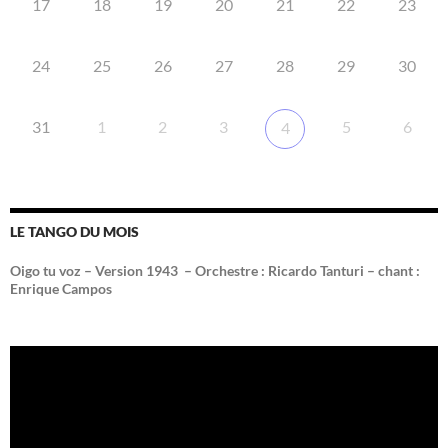
17
18
19
20
21
22
23
24
25
26
27
28
29
30
31
1
2
3
5
6
4
LE TANGO DU MOIS
Oigo tu voz – Version 1943 –
Orchestre : Ricardo Tanturi – chant :
Enrique Campos