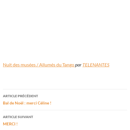
Nuit des musées / Allumés du Tango
par
TELENANTES
Navigation
ARTICLE PRÉCÉDENT
des
Bal de Noël : merci Céline !
articles
ARTICLE SUIVANT
MERCI !