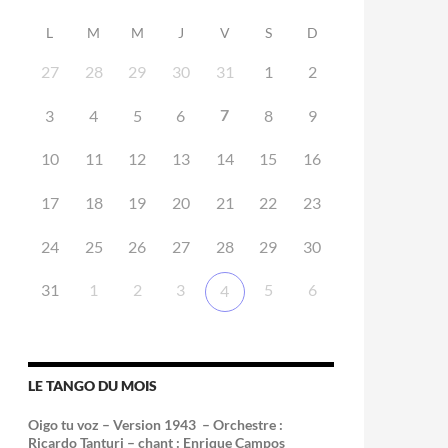
L
M
M
J
V
S
D
27
28
29
30
31
1
2
7
3
4
5
6
8
9
10
11
12
13
14
15
16
17
18
19
20
21
22
23
24
25
26
27
28
29
30
31
1
2
3
5
6
4
LE TANGO DU MOIS
Oigo tu voz – Version 1943 –
Orchestre :
Ricardo Tanturi – chant : Enrique Campos