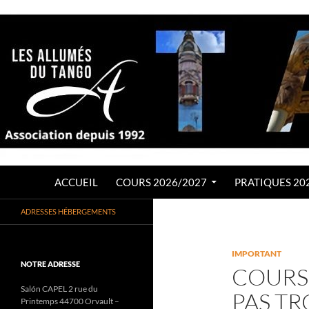
Aller
au
contenu
Recherche
LES ALLUMÉS DU TANGO
ACCUEIL
COURS 2026/2027
PRATIQUES 20
Association de Tango Argentin
ADRESSES HÉBERGEMENTS
depuis 1992
IMPORTANT
NOTRE ADRESSE
COURS 
Salón CAPEL 2 rue du
PAS TR
Printemps 44700 Orvault –