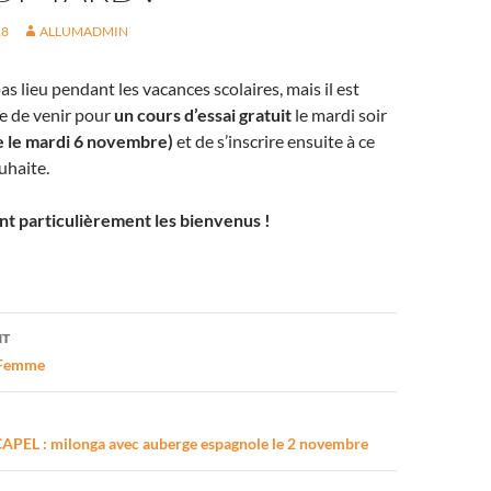
18
ALLUMADMIN
as lieu pendant les vacances scolaires, mais il est
e de venir pour
un cours d’essai gratuit
le mardi soir
e le mardi 6 novembre)
et de s’inscrire ensuite à ce
ouhaite.
nt particulièrement les bienvenus !
on
NT
 Femme
CAPEL : milonga avec auberge espagnole le 2 novembre