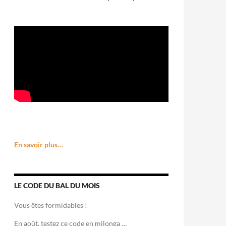
En savoir plus…
LE CODE DU BAL DU MOIS
Vous êtes formidables !
En août, testez ce code en milonga …