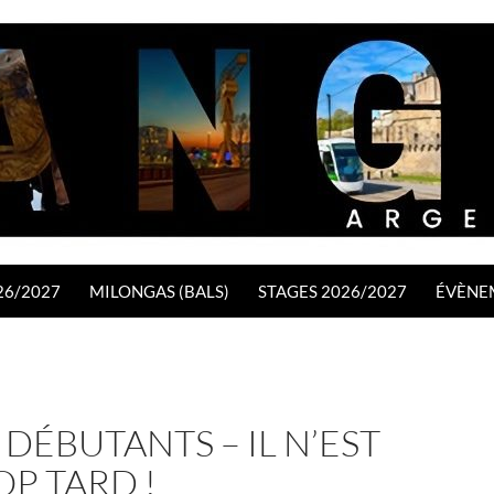
26/2027
MILONGAS (BALS)
STAGES 2026/2027
ÉVÈNE
DÉBUTANTS – IL N’EST
OP TARD !