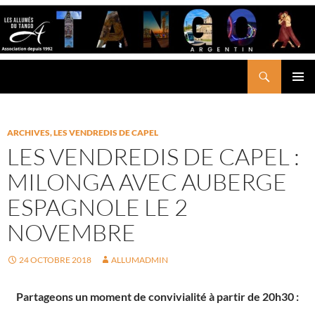
Aller
au
contenu
Recherche
LES ALLUMÉS DU TANGO
MENU
PRINCI
ARCHIVES
,
LES VENDREDIS DE CAPEL
LES VENDREDIS DE CAPEL :
MILONGA AVEC AUBERGE
ESPAGNOLE LE 2
NOVEMBRE
24 OCTOBRE 2018
ALLUMADMIN
Partageons un moment de convivialité à partir de 20h30 :