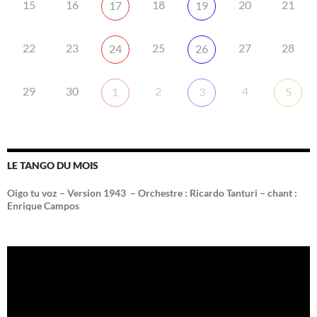
15
16
18
20
21
17
19
22
23
25
27
28
24
26
29
30
2
4
1
3
5
LE TANGO DU MOIS
Oigo tu voz – Version 1943 –
Orchestre : Ricardo Tanturi – chant :
Enrique Campos