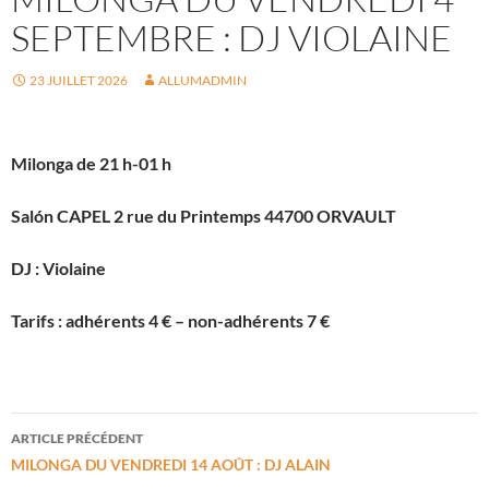
SEPTEMBRE : DJ VIOLAINE
23 JUILLET 2026
ALLUMADMIN
Milonga de 21 h-01 h
Salón CAPEL 2 rue du Printemps 44700 ORVAULT
DJ : Violaine
Tarifs : adhérents 4 € – non-adhérents 7 €
Navigation
ARTICLE PRÉCÉDENT
des
MILONGA DU VENDREDI 14 AOÛT : DJ ALAIN