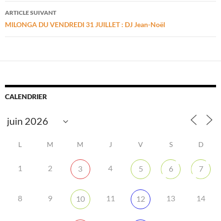
articles
ARTICLE SUIVANT
MILONGA DU VENDREDI 31 JUILLET : DJ Jean-Noël
CALENDRIER
L
M
M
J
V
S
D
1
2
4
3
5
6
7
8
9
11
13
14
10
12