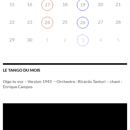
15
16
18
20
21
17
19
22
23
25
27
28
24
26
29
30
1
2
4
5
3
LE TANGO DU MOIS
Oigo tu voz – Version 1943 –
Orchestre : Ricardo Tanturi – chant :
Enrique Campos