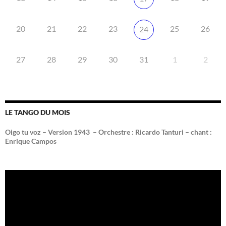
20
21
22
23
25
26
24
27
28
29
30
31
1
2
LE TANGO DU MOIS
Oigo tu voz – Version 1943 –
Orchestre : Ricardo Tanturi – chant :
Enrique Campos