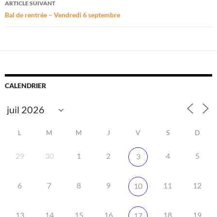
ARTICLE SUIVANT
Bal de rentrée – Vendredi 6 septembre
CALENDRIER
L
M
M
J
V
S
D
29
30
1
2
4
5
3
6
7
8
9
11
12
10
13
14
15
16
18
19
17