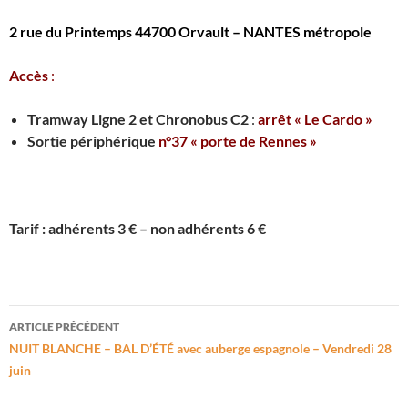
2 rue du Printemps 44700 Orvault – NANTES métropole
Accès
:
Tramway Ligne 2 et Chronobus C2
:
arrêt « Le Cardo »
Sortie périphérique
n°37 « porte de Rennes »
Tarif : adhérents 3 € – non adhérents 6 €
Navigation
ARTICLE PRÉCÉDENT
des
NUIT BLANCHE – BAL D’ÉTÉ avec auberge espagnole – Vendredi 28
juin
articles