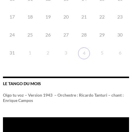
17
18
19
20
21
22
23
24
25
26
27
28
29
30
31
1
2
3
5
6
4
LE TANGO DU MOIS
Oigo tu voz – Version 1943 –
Orchestre : Ricardo Tanturi – chant :
Enrique Campos