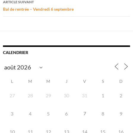
ARTICLE SUIVANT
Bal de rentrée – Vendredi 6 septembre
CALENDRIER
L
M
M
J
V
S
D
27
28
29
30
31
1
2
7
3
4
5
6
8
9
10
11
12
13
14
15
16