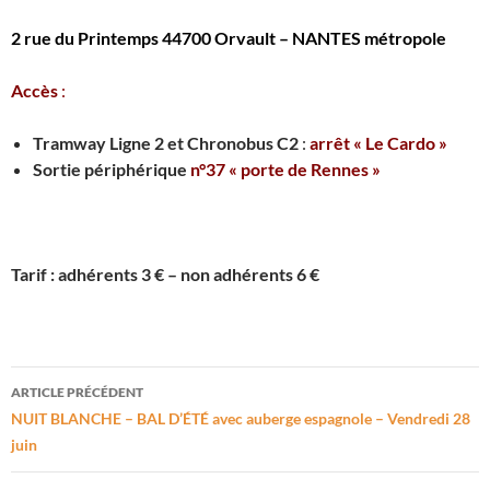
2 rue du Printemps 44700 Orvault – NANTES métropole
Accès
:
Tramway Ligne 2 et Chronobus C2
:
arrêt « Le Cardo »
Sortie périphérique
n°37 « porte de Rennes »
Tarif : adhérents 3 € – non adhérents 6 €
Navigation
ARTICLE PRÉCÉDENT
des
NUIT BLANCHE – BAL D’ÉTÉ avec auberge espagnole – Vendredi 28
juin
articles