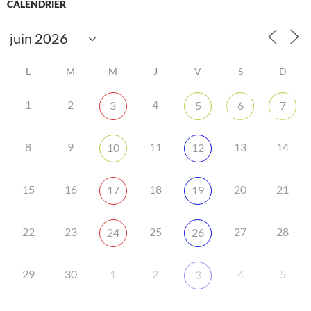
CALENDRIER
L
M
M
J
V
S
D
1
2
4
3
5
6
7
8
9
11
13
14
10
12
15
16
18
20
21
17
19
22
23
25
27
28
24
26
29
30
1
2
4
5
3