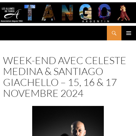
Aller
au
contenu
Recherche
LES ALLUMÉS DU TANGO
MENU
PRINCI
WEEK-END AVEC CELESTE
MEDINA & SANTIAGO
GIACHELLO – 15, 16 & 17
NOVEMBRE 2024